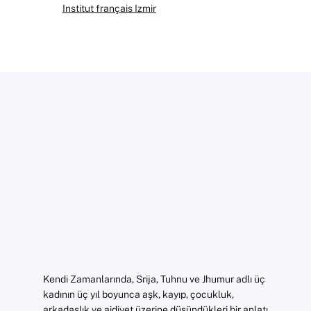
Institut français Izmir
Kendi Zamanlarında, Srija, Tuhnu ve Jhumur adlı üç
kadının üç yıl boyunca aşk, kayıp, çocukluk,
arkadaşlık ve aidiyet üzerine düşündükleri bir anlatı