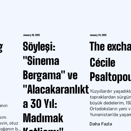
January 26, 2025
January 24, 2025
g
Söyleşi:
The exch
"Sinema
Cécile
Bergama" ve
Psaltopo
"Alacakaranlıkt
Yüzyıllardır yaşadıkla
topraklardan sürgün 
a 30 Yıl:
büyük dedelerim, 192
nın 
Ortodoksların yeni va
Madımak
Yunanistan'da yaşama
ını 
emredildiğinde, Müs
vin, otuz 
Daha Fazla
Türkiye'ye sürüldüğü 
doğanın bu 