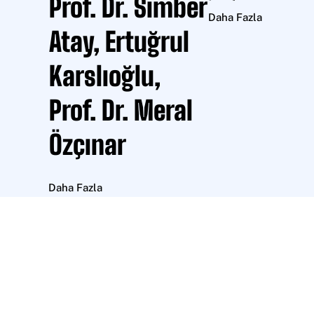
Prof. Dr. Simber
parçalanmış anılarıyla 
Daha Fazla
kurmak ve onları sana
Atay, Ertuğrul
eserlerinde ölümsüzle
için bir yolculuk yapıy
Karslıoğlu,
Prof. Dr. Meral
Özçınar
Daha Fazla