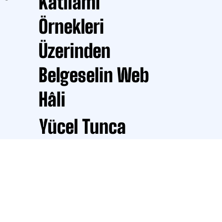
Katliamı"
doldurarak mübadil o
ilişki 
Geri dönüş yolculuğ
t 
Örnekleri
ve onların ve daha m
ştirmek 
kişinin hikâyesini a
or.
karar vermem için ar
Üzerinden
geçmesi gerekti.
Belgeselin Web
Hâli
Yücel Tunca
İnternet çağının 
kazanımlarından biri olan ‘yeni 
medya’nın Türkiye’de yeterince 
tanınmayan iletişim formatı 
‘web belgesel’, anlatıcının 
odağına aldığı konuyu tercih 
Daha Fazla
ettiği derinlikte ve detay 
yoğunluğunda işlemesini sağlar; 