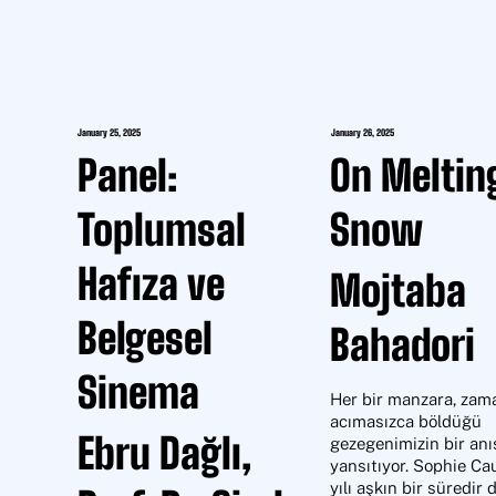
January 25, 2025
January 26, 2025
Panel:
On Meltin
Toplumsal
Snow
Hafıza ve
Mojtaba
Belgesel
Bahadori
Sinema
Her bir manzara, zama
acımasızca böldüğü 
Ebru Dağlı,
gezegenimizin bir anıs
yansıtıyor. Sophie Cau
yılı aşkın bir süredir 