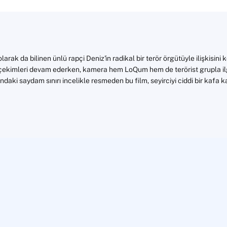
arak da bilinen ünlü rapçi Deniz'in radikal bir terör örgütüyle ilişkisini 
 çekimleri devam ederken, kamera hem LoQum hem de terörist grupla ilgil
ndaki saydam sınırı incelikle resmeden bu film, seyirciyi ciddi bir kafa ka